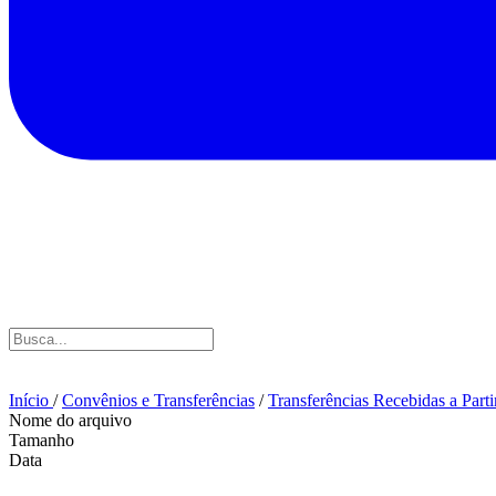
Início
/
Convênios e Transferências
/
Transferências Recebidas a Part
Nome do arquivo
Tamanho
Data